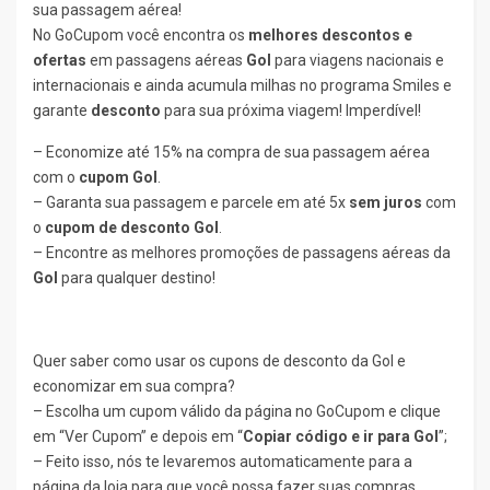
sua passagem aérea!
No GoCupom você encontra os
melhores descontos e
ofertas
em passagens aéreas
Gol
para viagens nacionais e
internacionais e ainda acumula milhas no programa Smiles e
garante
desconto
para sua próxima viagem! Imperdível!
– Economize até 15% na compra de sua passagem aérea
com o
cupom Gol
.
– Garanta sua passagem e parcele em até 5x
sem juros
com
o
cupom de desconto Gol
.
– Encontre as melhores promoções de passagens aéreas da
Gol
para qualquer destino!
Quer saber como usar os cupons de desconto da Gol e
economizar em sua compra?
– Escolha um cupom válido da página no GoCupom e clique
em “Ver Cupom” e depois em “
Copiar código e ir para Gol
”;
– Feito isso, nós te levaremos automaticamente para a
página da loja para que você possa fazer suas compras.