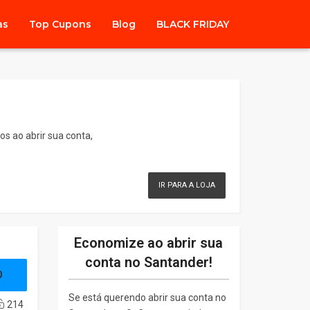
as
Top Cupons
Blog
BLACK FRIDAY
s ao abrir sua conta,
IR PARA A LOJA
Economize ao abrir sua
conta no Santander!
O
Se está querendo abrir sua conta no
214